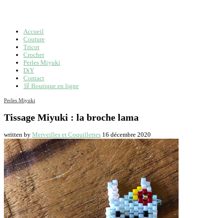
Accueil
Couture
Tricot
Crochet
Perles Miyuki
DiY
Contact
🛒 Boutique en ligne
Perles Miyuki
Tissage Miyuki : la broche lama
written by
Merveilles et Coquillettes
16 décembre 2020