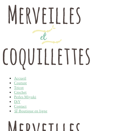
Accueil
Couture
Tricot
Crochet
Perles Miyuki
DiY
Contact
🛒 Boutique en ligne