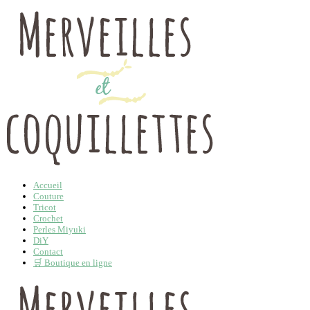
Accueil
Couture
Tricot
Crochet
Perles Miyuki
DiY
Contact
🛒 Boutique en ligne