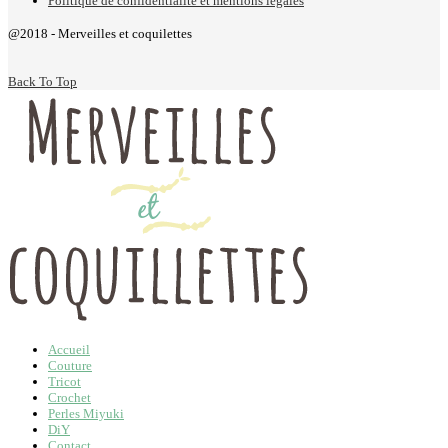
Politique de confidentialité et mentions légales
@2018 - Merveilles et coquilettes
Back To Top
Accueil
Couture
Tricot
Crochet
Perles Miyuki
DiY
Contact