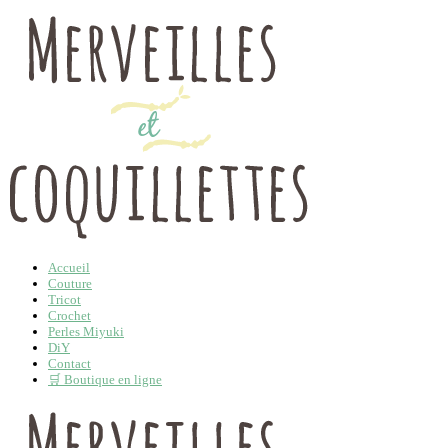
Accueil
Couture
Tricot
Crochet
Perles Miyuki
DiY
Contact
🛒 Boutique en ligne