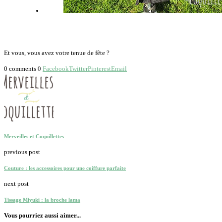
Et vous, vous avez votre tenue de fête ?
0 comments
0
Facebook
Twitter
Pinterest
Email
Merveilles et Coquillettes
previous post
Couture : les accessoires pour une coiffure parfaite
next post
Tissage Miyuki : la broche lama
Vous pourriez aussi aimer...