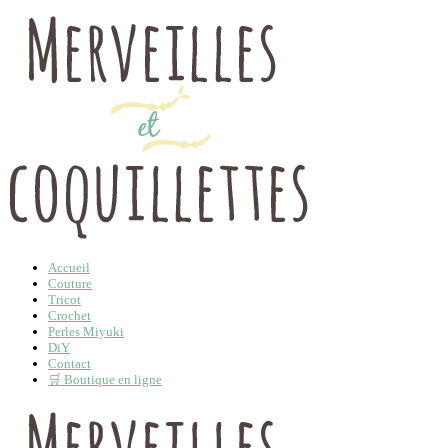
Accueil
Couture
Tricot
Crochet
Perles Miyuki
DiY
Contact
🛒 Boutique en ligne