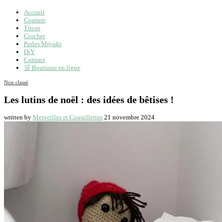
Accueil
Couture
Tricot
Crochet
Perles Miyuki
DiY
Contact
🛒 Boutique en ligne
Non classé
Les lutins de noël : des idées de bêtises !
written by
Merveilles et Coquillettes
21 novembre 2024