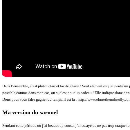
Dans l’ensemble, c’est plutôt clair et facile à faire ! Seul élément où j’ai perdu un
possible comme dans mon cas, ou si c’est pour un cadeau ! Elle indique donc dans s
Donc pour vous faire gagner du temps, il est là :
http://www.ohmotherminediy.co
Ma version du sarouel
Pendant cette période où j’ai beaucoup cousu, j’ai essayé de ne pas trop craquer et