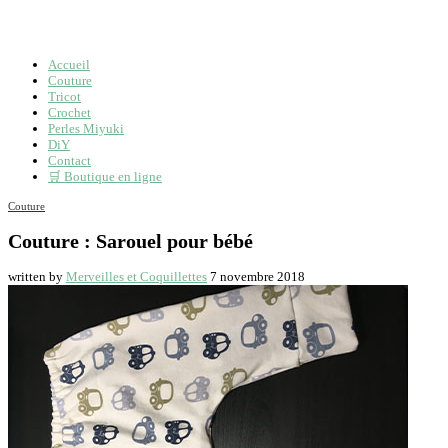
Accueil
Couture
Tricot
Crochet
Perles Miyuki
DiY
Contact
🛒 Boutique en ligne
Couture
Couture : Sarouel pour bébé
written by
Merveilles et Coquillettes
7 novembre 2018