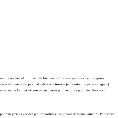
bé (Encore faut-il qu’il veuille bien naitre !), chose pas forcément toujours
on blog mais j’ai pas mal galèré à le trouver (et pourtant je parle espagnol).
m en moyenne font les vêtements en 3 mois pour avoir un point de référence !
té pour un jersey avec des petites voitures que j’avais dans mon armoire. Pour ceux