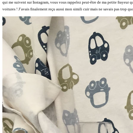
qui me suivent sur Instagram, vous vous rappelez peut-être de ma petite frayeur 
voitures ! J’avais finalement reçu aussi mon simili cuir mais ne savais pas trop quoi