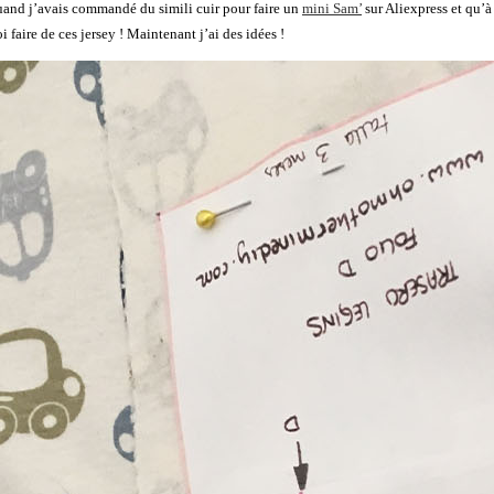
quand j’avais commandé du simili cuir pour faire un
mini Sam’
sur Aliexpress et qu’à
 faire de ces jersey ! Maintenant j’ai des idées !