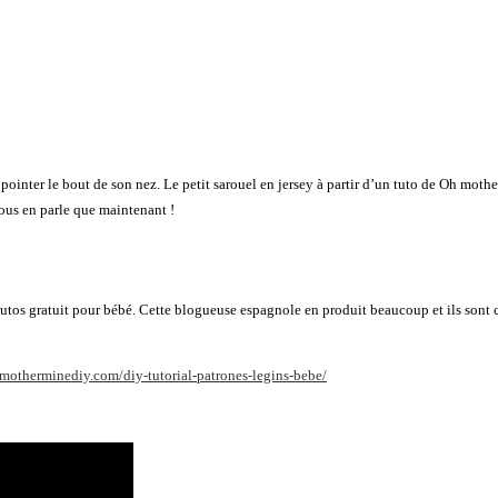
 pointer le bout de son nez. Le petit sarouel en jersey à partir d’un tuto de Oh moth
vous en parle que maintenant !
 et tutos gratuit pour bébé. Cette blogueuse espagnole en produit beaucoup et ils son
motherminediy.com/diy-tutorial-patrones-legins-bebe/