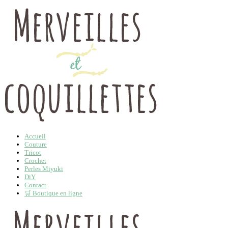
Accueil
Couture
Tricot
Crochet
Perles Miyuki
DiY
Contact
🛒 Boutique en ligne