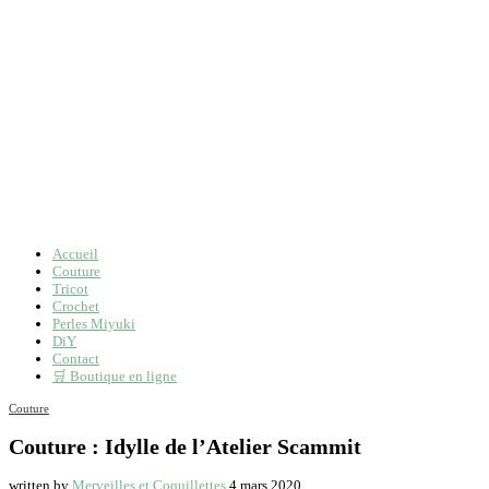
Accueil
Couture
Tricot
Crochet
Perles Miyuki
DiY
Contact
🛒 Boutique en ligne
Couture
Couture : Idylle de l’Atelier Scammit
written by
Merveilles et Coquillettes
4 mars 2020