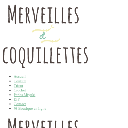
Accueil
Couture
Tricot
Crochet
Perles Miyuki
DiY
Contact
🛒 Boutique en ligne