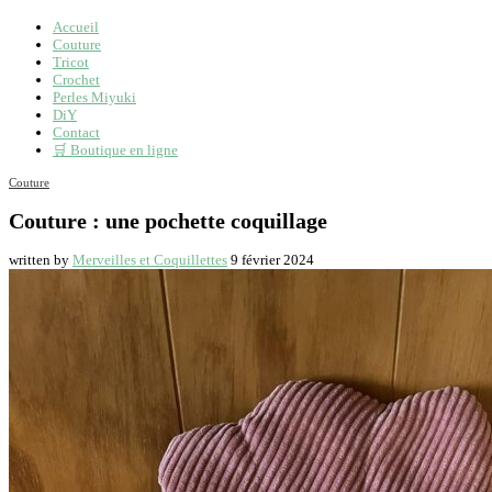
Accueil
Couture
Tricot
Crochet
Perles Miyuki
DiY
Contact
🛒 Boutique en ligne
Couture
Couture : une pochette coquillage
written by
Merveilles et Coquillettes
9 février 2024