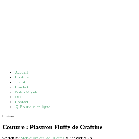
Accueil
Couture
Tricot
Crochet
Perles Miyuki
DiY
Contact
🛒 Boutique en ligne
Couture
Couture : Plastron Fluffy de Craftine
written by
Merveilles et Coquillettes
30 janvier 2026