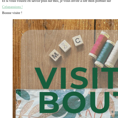
Et si vous voulez en savoir plus sur moi, je vous invite à lire mon portrait sur
Créapassions !
Bonne visite !