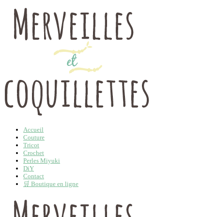
Accueil
Couture
Tricot
Crochet
Perles Miyuki
DiY
Contact
🛒 Boutique en ligne