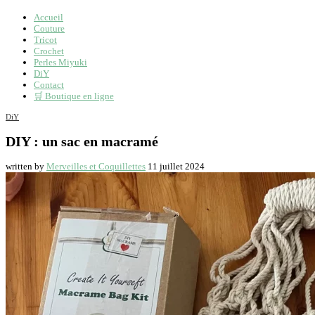
Accueil
Couture
Tricot
Crochet
Perles Miyuki
DiY
Contact
🛒 Boutique en ligne
DiY
DIY : un sac en macramé
written by
Merveilles et Coquillettes
11 juillet 2024