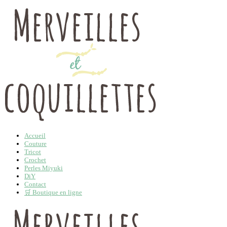
Accueil
Couture
Tricot
Crochet
Perles Miyuki
DiY
Contact
🛒 Boutique en ligne