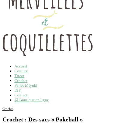
Accueil
Couture
Tricot
Crochet
Perles Miyuki
DiY
Contact
🛒 Boutique en ligne
Crochet
Crochet : Des sacs « Pokeball »