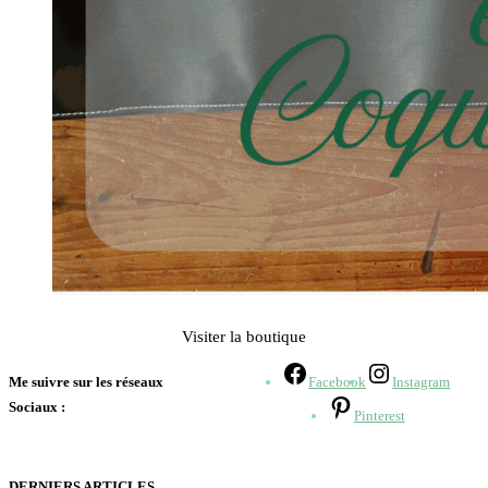
Visiter la boutique
Me suivre sur les réseaux
Facebook
Instagram
Sociaux :
Pinterest
DERNIERS ARTICLES