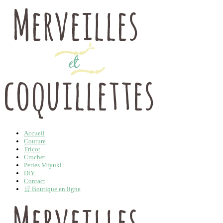
Accueil
Couture
Tricot
Crochet
Perles Miyuki
DiY
Contact
🛒 Boutique en ligne