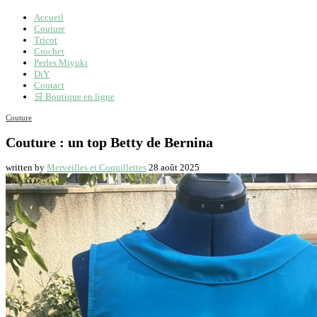
Accueil
Couture
Tricot
Crochet
Perles Miyuki
DiY
Contact
🛒 Boutique en ligne
Couture
Couture : un top Betty de Bernina
written by
Merveilles et Coquillettes
28 août 2025