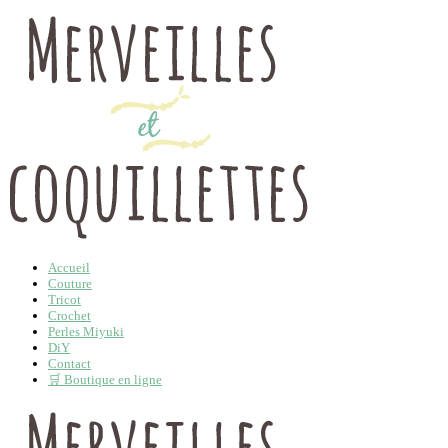
Accueil
Couture
Tricot
Crochet
Perles Miyuki
DiY
Contact
🛒 Boutique en ligne