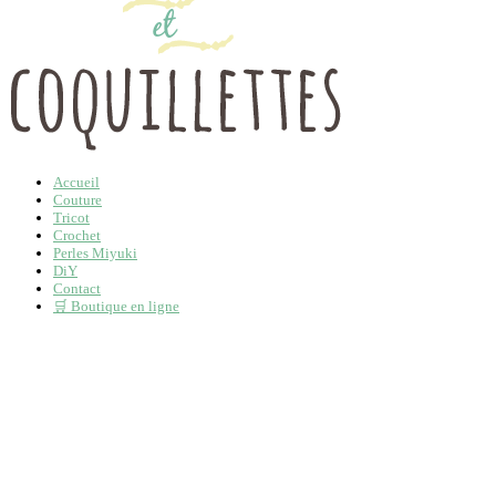
Accueil
Couture
Tricot
Crochet
Perles Miyuki
DiY
Contact
🛒 Boutique en ligne