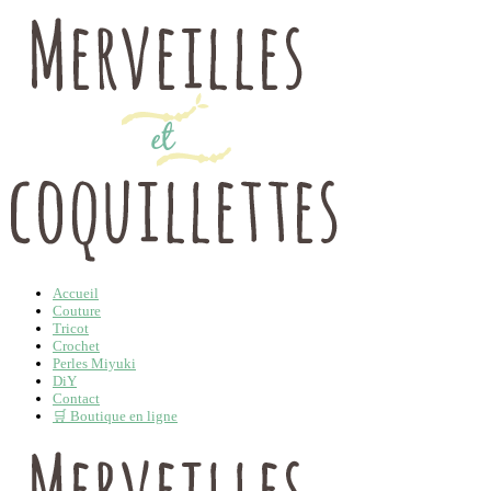
Accueil
Couture
Tricot
Crochet
Perles Miyuki
DiY
Contact
🛒 Boutique en ligne