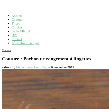
Accueil
Couture
Tricot
Crochet
Perles Miyuki
DiY
Contact
🛒 Boutique en ligne
Couture
Couture : Pochon de rangement à lingettes
written by
Merveilles et Coquillettes
6 novembre 2019