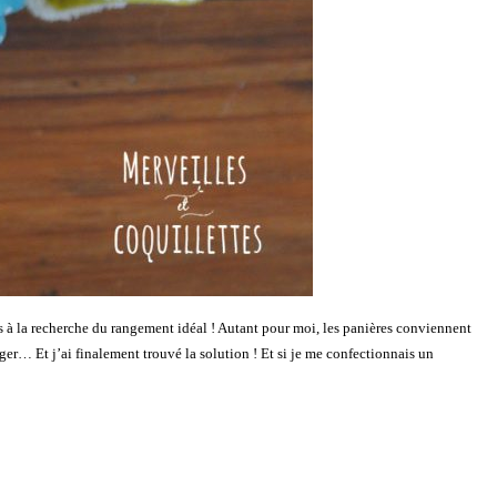
s à la recherche du rangement idéal ! Autant pour moi, les panières conviennent
anger… Et j’ai finalement trouvé la solution ! Et si je me confectionnais un